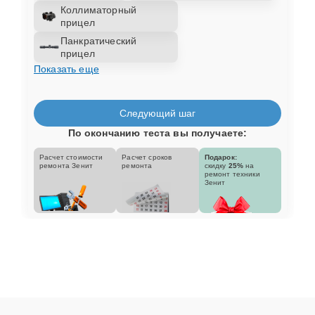
Коллиматорный
прицел
Панкратический
прицел
Показать еще
Следующий шаг
По окончанию теста вы получаете:
Расчет стоимости
Расчет сроков
Подарок:
ремонта Зенит
ремонта
скидку
25%
на
ремонт техники
Зенит