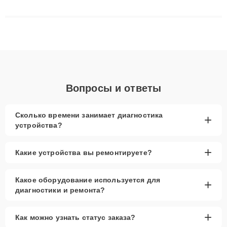
сложные случаи: от замены матриц и материнских плат до
ремонта после залития и восстановления данных. Благодаря
высокой квалификации и ответственному подходу клиенты
получают быстрый, качественный ремонт и понятные
объяснения по результатам диагностики.
Вопросы и ответы
Сколько времени занимает диагностика
+
устройства?
+
Какие устройства вы ремонтируете?
Какое оборудование используется для
+
диагностики и ремонта?
+
Как можно узнать статус заказа?