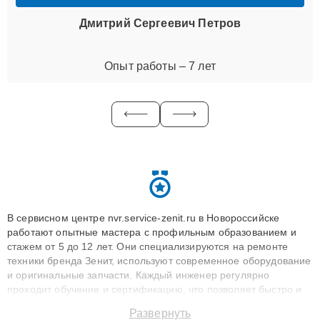
Дмитрий Сергеевич Петров
Опыт работы – 7 лет
В сервисном центре nvr.service-zenit.ru в Новороссийске
работают опытные мастера с профильным образованием и
стажем от 5 до 12 лет. Они специализируются на ремонте
техники бренда Зенит, используют современное оборудование
и оригинальные запчасти. Каждый инженер регулярно
проходит обучение и сертификацию, что позволяет быстро и
точноdiagnostikировать поломки и восстанавливать технику с
Развернуть
сохранением гарантии до 3 лет. Наши мастера решают