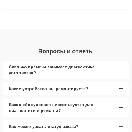
сложные случаи: от замены матриц и материнских плат до
ремонта после залития и восстановления данных. Благодаря
высокой квалификации и ответственному подходу клиенты
получают быстрый, качественный ремонт и понятные
объяснения по результатам диагностики.
Вопросы и ответы
Сколько времени занимает диагностика
+
устройства?
+
Какие устройства вы ремонтируете?
Какое оборудование используется для
+
диагностики и ремонта?
+
Как можно узнать статус заказа?