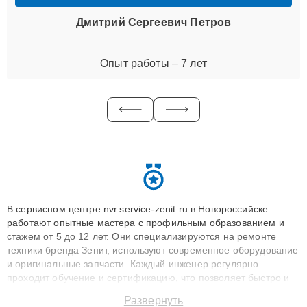
Дмитрий Сергеевич Петров
Опыт работы – 7 лет
В сервисном центре nvr.service-zenit.ru в Новороссийске
работают опытные мастера с профильным образованием и
стажем от 5 до 12 лет. Они специализируются на ремонте
техники бренда Зенит, используют современное оборудование
и оригинальные запчасти. Каждый инженер регулярно
проходит обучение и сертификацию, что позволяет быстро и
точноdiagnostikировать поломки и восстанавливать технику с
Развернуть
сохранением гарантии до 3 лет. Наши мастера решают