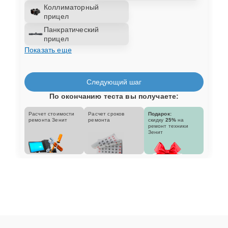
Коллиматорный
прицел
Панкратический
прицел
Показать еще
Следующий шаг
По окончанию теста вы получаете:
Расчет стоимости
Расчет сроков
Подарок:
ремонта Зенит
ремонта
скидку
25%
на
ремонт техники
Зенит