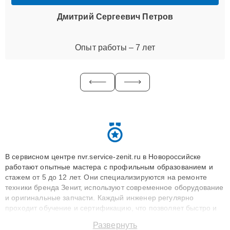
Дмитрий Сергеевич Петров
Опыт работы – 7 лет
В сервисном центре nvr.service-zenit.ru в Новороссийске
работают опытные мастера с профильным образованием и
стажем от 5 до 12 лет. Они специализируются на ремонте
техники бренда Зенит, используют современное оборудование
и оригинальные запчасти. Каждый инженер регулярно
проходит обучение и сертификацию, что позволяет быстро и
точноdiagnostikировать поломки и восстанавливать технику с
Развернуть
сохранением гарантии до 3 лет. Наши мастера решают