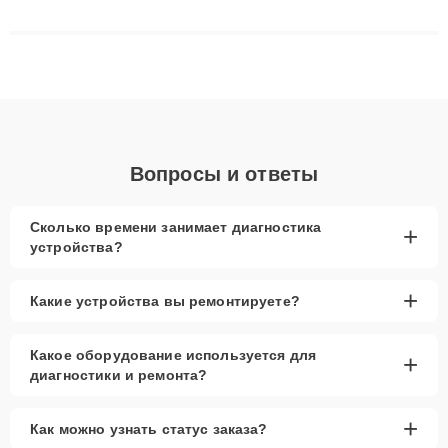
сложные случаи: от замены матриц и материнских плат до
ремонта после залития и восстановления данных. Благодаря
высокой квалификации и ответственному подходу клиенты
получают быстрый, качественный ремонт и понятные
объяснения по результатам диагностики.
Вопросы и ответы
Сколько времени занимает диагностика
+
устройства?
+
Какие устройства вы ремонтируете?
Какое оборудование используется для
+
диагностики и ремонта?
+
Как можно узнать статус заказа?