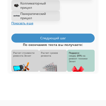
Коллиматорный
прицел
Панкратический
прицел
Показать еще
Следующий шаг
По окончанию теста вы получаете:
Расчет стоимости
Расчет сроков
Подарок:
ремонта Зенит
ремонта
скидку
25%
на
ремонт техники
Зенит