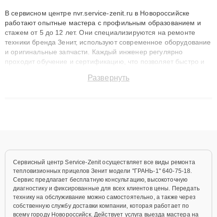
В сервисном центре nvr.service-zenit.ru в Новороссийске
работают опытные мастера с профильным образованием и
стажем от 5 до 12 лет. Они специализируются на ремонте
техники бренда Зенит, используют современное оборудование
и оригинальные запчасти. Каждый инженер регулярно
проходит обучение и сертификацию, что позволяет быстро и
точноdiagnostikировать поломки и восстанавливать технику с
Развернуть
сохранением гарантии до 3 лет. Наши мастера решают
сложные случаи: от замены матриц и материнских плат до
ремонта после залития и восстановления данных. Благодаря
высокой квалификации и ответственному подходу клиенты
получают быстрый, качественный ремонт и понятные
объяснения по результатам диагностики.
Сервисный центр Service-Zenit осуществляет все виды ремонта
тепловизионных прицелов Зенит модели "ГРАНЬ-1" 640-75-18.
Сервис предлагает бесплатную консультацию, высокоточную
диагностику и фиксированные для всех клиентов цены. Передать
технику на обслуживание можно самостоятельно, а также через
собственную службу доставки компании, которая работает по
всему городу Новороссийск. Действует услуга выезда мастера на