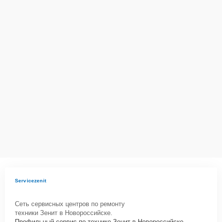
технику
Сервисный центр Service-Zenit несет полную ответственность за
сохранность техники и безопасность личных данных на
ремонтируемых устройствах клиентов, в соответствии с
действующим законодательством Российской Федерации.
Как начать ремонт
Для запуска процесса ремонта тепловизионного прицела Зенит
"ГРАНЬ-1" 640-75-18 нужно просто оставить
Заявку на сайте
или
позвонить телефону горячей линии: . Наши специалисты
оперативно проконсультируют по всем необходимым вопросам,
запишут на диагностику, подскажут с вариантами курьерской
доставки или оформят выезд мастера в удобное время и место.
Servicezenit
Сеть сервисных центров по ремонту
техники Зенит в Новороссийске.
Профильный сервис по технике Зенит в Новороссийске.