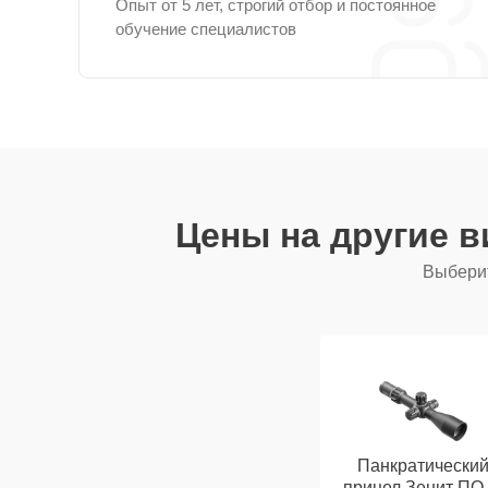
Опыт от 5 лет, строгий отбор и постоянное
обучение специалистов
Цены на другие 
Выберит
Панкратически
прицел Зенит ПO 