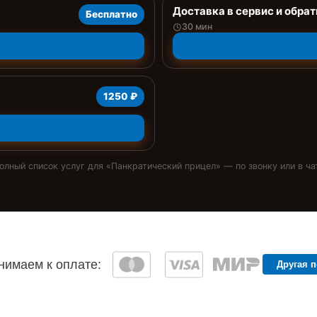
Доставка в сервис и обрат
Бесплатно
30 мин
1250 ₽
олный список услуг для «
Панкратический прицел
» — по звонку или в ча
имаем к оплате:
Другая 