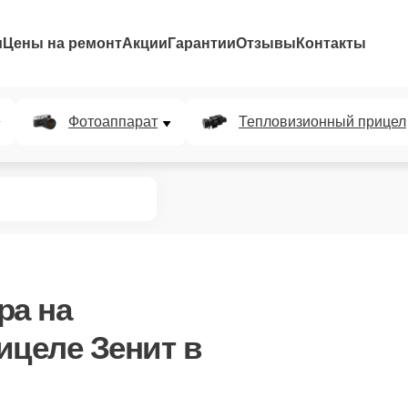
и
Цены на ремонт
Акции
Гарантии
Отзывы
Контакты
Фотоаппарат
Тепловизионный прицел
ра
на
ицеле Зенит в