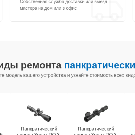
Собственная служба доставки или выезд
мастера на дом или в офис
виды ремонта
панкратически
е модель вашего устройства и узнайте стоимость всех вид
й
Панкратический
Панкратический
5-
прицел Зенит ПO 3-
прицел Зенит ПО 3-
п