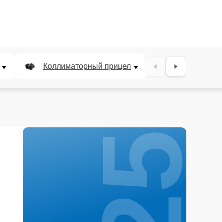
25%
Коллиматорный прицел
Панкратичес