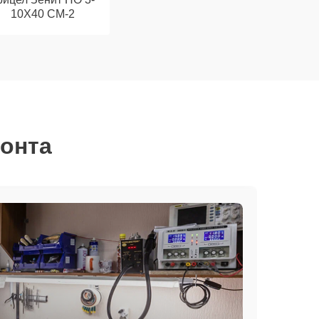
10Х40 СМ-2
монта