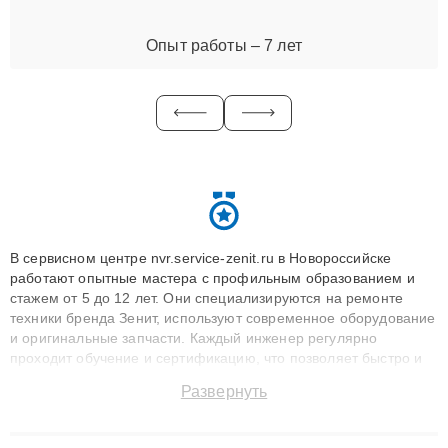
Опыт работы – 7 лет
В сервисном центре nvr.service-zenit.ru в Новороссийске
работают опытные мастера с профильным образованием и
стажем от 5 до 12 лет. Они специализируются на ремонте
техники бренда Зенит, используют современное оборудование
и оригинальные запчасти. Каждый инженер регулярно
проходит обучение и сертификацию, что позволяет быстро и
точноdiagnostikировать поломки и восстанавливать технику с
Развернуть
сохранением гарантии до 3 лет. Наши мастера решают
сложные случаи: от замены матриц и материнских плат до
ремонта после залития и восстановления данных. Благодаря