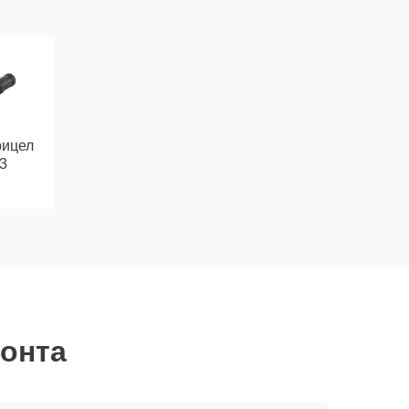
рицел
3
монта