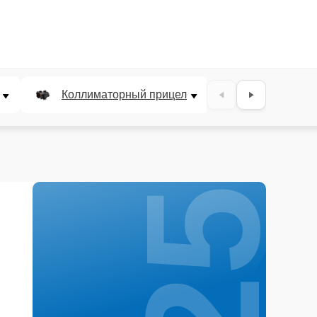
25%
Коллиматорный прицел
Панкратичес