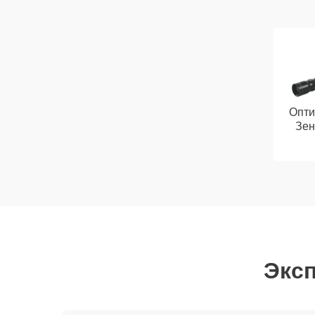
Опти
Зен
Эксп