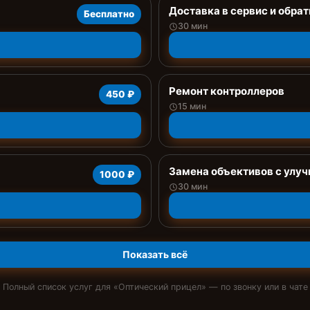
Доставка в сервис и обрат
Бесплатно
30 мин
Ремонт контроллеров
450 ₽
15 мин
Замена объективов с улу
1000 ₽
30 мин
Показать всё
Полный список услуг для «
Оптический прицел
» — по звонку или в чате