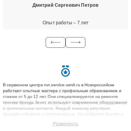
Дмитрий Сергеевич Петров
Опыт работы – 7 лет
В сервисном центре nvr.service-zenit.ru в Новороссийске
работают опытные мастера с профильным образованием и
стажем от 5 до 12 лет. Они специализируются на ремонте
техники бренда Зенит, используют современное оборудование
и оригинальные запчасти. Каждый инженер регулярно
проходит обучение и сертификацию, что позволяет быстро и
точноdiagnostikировать поломки и восстанавливать технику с
Развернуть
сохранением гарантии до 3 лет. Наши мастера решают