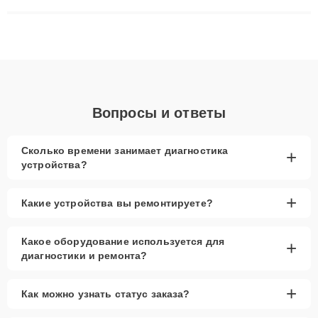
сложные случаи: от замены матриц и материнских плат до
ремонта после залития и восстановления данных. Благодаря
высокой квалификации и ответственному подходу клиенты
получают быстрый, качественный ремонт и понятные
объяснения по результатам диагностики.
Вопросы и ответы
Сколько времени занимает диагностика
+
устройства?
+
Какие устройства вы ремонтируете?
Какое оборудование используется для
+
диагностики и ремонта?
+
Как можно узнать статус заказа?