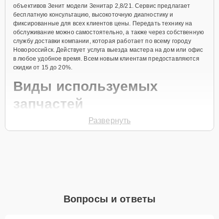
объективов Зенит модели Зенитар 2,8/21. Сервис предлагает
бесплатную консультацию, высокоточную диагностику и
фиксированные для всех клиентов цены. Передать технику на
обслуживание можно самостоятельно, а также через собственную
службу доставки компании, которая работает по всему городу
Новороссийск. Действует услуга выезда мастера на дом или офис
в любое удобное время. Всем новым клиентам предоставляются
скидки от 15 до 20%.
Виды используемых
запчастей
Развернуть
Для ремонта объектива модели Зенитар 2,8/21 предлагаются как
оригинальные комплектующие бренда Зенит, так и качественные
аналоги фирменных деталей. Выбор варианта запчастей или
качества аналогичных комплектующих всегда остается за
клиентом.
Как определиться с выбором запчастей:
Если устройство свежей модели и есть планы на
Вопросы и ответы
активное использование устройства дольше
года, рекомендуется выбор оригинальных