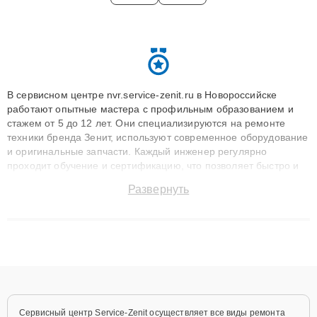
В сервисном центре nvr.service-zenit.ru в Новороссийске
работают опытные мастера с профильным образованием и
стажем от 5 до 12 лет. Они специализируются на ремонте
техники бренда Зенит, используют современное оборудование
и оригинальные запчасти. Каждый инженер регулярно
проходит обучение и сертификацию, что позволяет быстро и
точноdiagnostikировать поломки и восстанавливать технику с
Развернуть
сохранением гарантии до 3 лет. Наши мастера решают
сложные случаи: от замены матриц и материнских плат до
ремонта после залития и восстановления данных. Благодаря
высокой квалификации и ответственному подходу клиенты
получают быстрый, качественный ремонт и понятные
объяснения по результатам диагностики.
Сервисный центр Service-Zenit осуществляет все виды ремонта