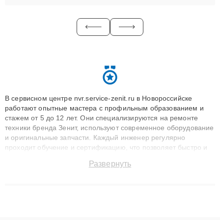
В сервисном центре nvr.service-zenit.ru в Новороссийске
работают опытные мастера с профильным образованием и
стажем от 5 до 12 лет. Они специализируются на ремонте
техники бренда Зенит, используют современное оборудование
и оригинальные запчасти. Каждый инженер регулярно
проходит обучение и сертификацию, что позволяет быстро и
точноdiagnostikировать поломки и восстанавливать технику с
Развернуть
сохранением гарантии до 3 лет. Наши мастера решают
сложные случаи: от замены матриц и материнских плат до
ремонта после залития и восстановления данных. Благодаря
высокой квалификации и ответственному подходу клиенты
получают быстрый, качественный ремонт и понятные
объяснения по результатам диагностики.