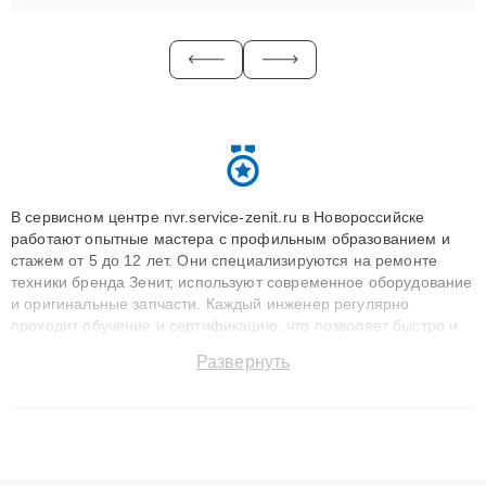
В сервисном центре nvr.service-zenit.ru в Новороссийске
работают опытные мастера с профильным образованием и
стажем от 5 до 12 лет. Они специализируются на ремонте
техники бренда Зенит, используют современное оборудование
и оригинальные запчасти. Каждый инженер регулярно
проходит обучение и сертификацию, что позволяет быстро и
точноdiagnostikировать поломки и восстанавливать технику с
Развернуть
сохранением гарантии до 3 лет. Наши мастера решают
сложные случаи: от замены матриц и материнских плат до
ремонта после залития и восстановления данных. Благодаря
высокой квалификации и ответственному подходу клиенты
получают быстрый, качественный ремонт и понятные
объяснения по результатам диагностики.