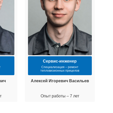
Сервис-инженер
т
Специализация – ремонт
тепловизионных прицелов
вич
Алексей Игоревич Васильев
М
т
Опыт работы – 7 лет