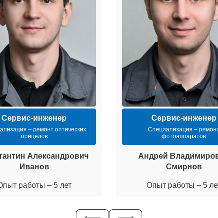
Сервис-инженер
Сервис-инженер
ализация – ремонт оптических
Специализация – ремон
прицелов
фотоаппаратов
тантин Александрович
Андрей Владимиро
Иванов
Смирнов
Опыт работы – 5 лет
Опыт работы – 5 ле