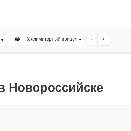
Коллиматорный прицел
Панкратичес
 в Новороссийске