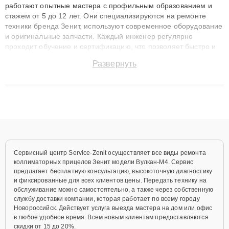
работают опытные мастера с профильным образованием и
стажем от 5 до 12 лет. Они специализируются на ремонте
техники бренда Зенит, используют современное оборудование
и оригинальные запчасти. Каждый инженер регулярно
проходит обучение и сертификацию, что позволяет быстро и
точноdiagnostikировать поломки и восстанавливать технику с
Развернуть
сохранением гарантии до 3 лет. Наши мастера решают
сложные случаи: от замены матриц и материнских плат до
ремонта после залития и восстановления данных. Благодаря
высокой квалификации и ответственному подходу клиенты
получают быстрый, качественный ремонт и понятные
объяснения по результатам диагностики.
Сервисный центр Service-Zenit осуществляет все виды ремонта
коллиматорных прицелов Зенит модели Вулкан-М4. Сервис
предлагает бесплатную консультацию, высокоточную диагностику
и фиксированные для всех клиентов цены. Передать технику на
обслуживание можно самостоятельно, а также через собственную
службу доставки компании, которая работает по всему городу
Новороссийск. Действует услуга выезда мастера на дом или офис
в любое удобное время. Всем новым клиентам предоставляются
скидки от 15 до 20%.