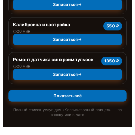
Записаться
Калибровка и настройка
550 ₽
20 мин
Записаться
Ремонт датчика синхроимпульсов
1350 ₽
20 мин
Записаться
Показать всё
Полный список услуг для «
Коллиматорный прицел
» — по
звонку или в чате