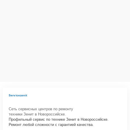
Сервисный центр Service-Zenit несет полную ответственность за
сохранность техники и безопасность личных данных на
ремонтируемых устройствах клиентов, в соответствии с
действующим законодательством Российской Федерации.
Как начать ремонт
Для запуска процесса ремонта коллиматорного прицела Зенит
Вулкан-М4 нужно просто оставить
Заявку на сайте
или позвонить
телефону горячей линии: . Наши специалисты оперативно
проконсультируют по всем необходимым вопросам, запишут на
диагностику, подскажут с вариантами курьерской доставки или
оформят выезд мастера в удобное время и место.
Servicezenit
Сеть сервисных центров по ремонту
техники Зенит в Новороссийске.
Профильный сервис по технике Зенит в Новороссийске.
Ремонт любой сложности с гарантией качества.