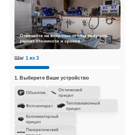
Отвечайте на вопросы, чтобы получить
расчет стоимости и сроков
Шаг
1 из 3
1. Выберите Ваше устройство
Оптический
Объектив
прицел
Тепловизионный
Фотоаппарат
прицел
Коллиматорный
прицел
Панкратический
прицел