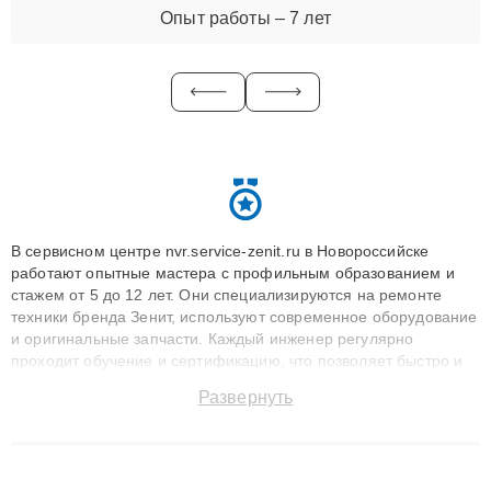
Опыт работы – 7 лет
В сервисном центре nvr.service-zenit.ru в Новороссийске
работают опытные мастера с профильным образованием и
стажем от 5 до 12 лет. Они специализируются на ремонте
техники бренда Зенит, используют современное оборудование
и оригинальные запчасти. Каждый инженер регулярно
проходит обучение и сертификацию, что позволяет быстро и
точноdiagnostikировать поломки и восстанавливать технику с
Развернуть
сохранением гарантии до 3 лет. Наши мастера решают
сложные случаи: от замены матриц и материнских плат до
ремонта после залития и восстановления данных. Благодаря
высокой квалификации и ответственному подходу клиенты