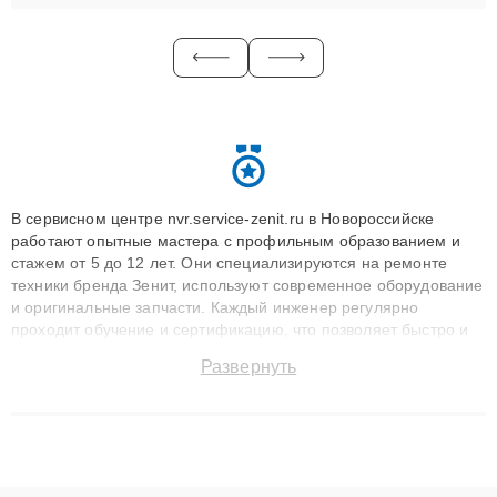
В сервисном центре nvr.service-zenit.ru в Новороссийске
работают опытные мастера с профильным образованием и
стажем от 5 до 12 лет. Они специализируются на ремонте
техники бренда Зенит, используют современное оборудование
и оригинальные запчасти. Каждый инженер регулярно
проходит обучение и сертификацию, что позволяет быстро и
точноdiagnostikировать поломки и восстанавливать технику с
Развернуть
сохранением гарантии до 3 лет. Наши мастера решают
сложные случаи: от замены матриц и материнских плат до
ремонта после залития и восстановления данных. Благодаря
высокой квалификации и ответственному подходу клиенты
получают быстрый, качественный ремонт и понятные
объяснения по результатам диагностики.