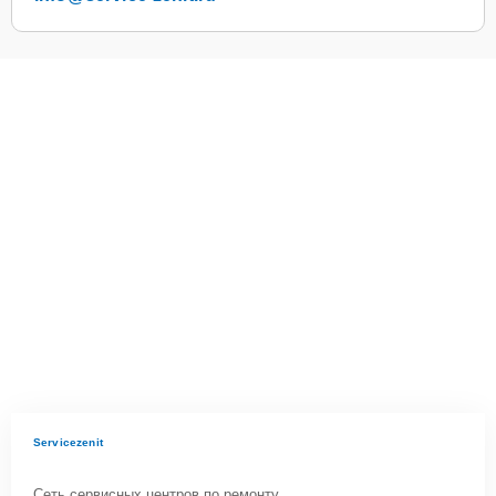
Servicezenit
Сеть сервисных центров по ремонту