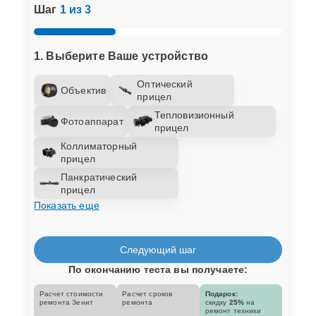
Шаг
1 из 3
1. Выберите Ваше устройство
Оптический
Объектив
прицел
Тепловизионный
Фотоаппарат
прицел
Коллиматорный
прицел
Панкратический
прицел
Показать еще
Следующий шаг
По окончанию теста вы получаете:
Расчет стоимости
Расчет сроков
Подарок:
ремонта Зенит
ремонта
скидку
25%
на
ремонт техники