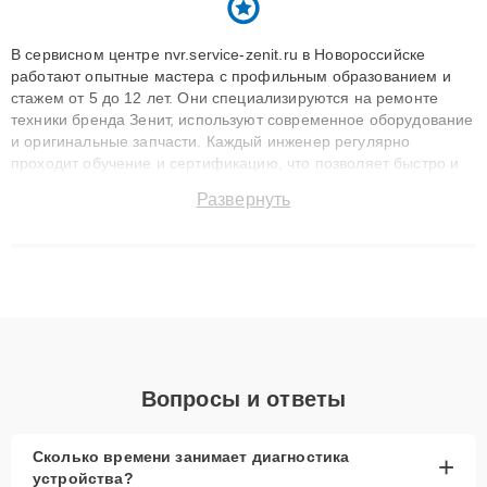
В сервисном центре nvr.service-zenit.ru в Новороссийске
работают опытные мастера с профильным образованием и
стажем от 5 до 12 лет. Они специализируются на ремонте
техники бренда Зенит, используют современное оборудование
и оригинальные запчасти. Каждый инженер регулярно
проходит обучение и сертификацию, что позволяет быстро и
точноdiagnostikировать поломки и восстанавливать технику с
Развернуть
сохранением гарантии до 3 лет. Наши мастера решают
сложные случаи: от замены матриц и материнских плат до
ремонта после залития и восстановления данных. Благодаря
высокой квалификации и ответственному подходу клиенты
получают быстрый, качественный ремонт и понятные
объяснения по результатам диагностики.
Вопросы и ответы
Сколько времени занимает диагностика
+
устройства?