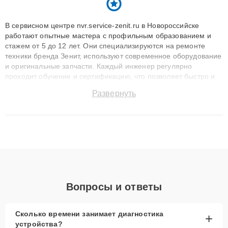
В сервисном центре nvr.service-zenit.ru в Новороссийске
работают опытные мастера с профильным образованием и
стажем от 5 до 12 лет. Они специализируются на ремонте
техники бренда Зенит, используют современное оборудование
и оригинальные запчасти. Каждый инженер регулярно
проходит обучение и сертификацию, что позволяет быстро и
точноdiagnostikировать поломки и восстанавливать технику с
Развернуть
сохранением гарантии до 3 лет. Наши мастера решают
сложные случаи: от замены матриц и материнских плат до
ремонта после залития и восстановления данных. Благодаря
высокой квалификации и ответственному подходу клиенты
получают быстрый, качественный ремонт и понятные
объяснения по результатам диагностики.
Вопросы и ответы
Сколько времени занимает диагностика
+
устройства?