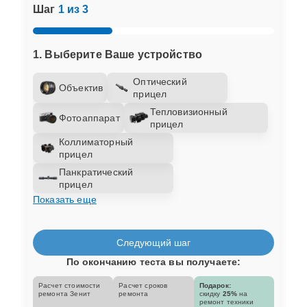
Шаг
1 из 3
1. Выберите Ваше устройство
Оптический
Объектив
прицел
Тепловизионный
Фотоаппарат
прицел
Коллиматорный
прицел
Панкратический
прицел
Показать еще
Следующий шаг
По окончанию теста вы получаете:
Расчет стоимости
Расчет сроков
Подарок:
ремонта Зенит
ремонта
скидку
25%
на
ремонт техники