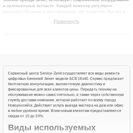
и оригинальные запчасти. Каждый инженер регулярно
проходит обучение и сертификацию, что позволяет быстро и
точноdiagnostikировать поломки и восстанавливать технику с
Развернуть
сохранением гарантии до 3 лет. Наши мастера решают
сложные случаи: от замены матриц и материнских плат до
ремонта после залития и восстановления данных. Благодаря
высокой квалификации и ответственному подходу клиенты
получают быстрый, качественный ремонт и понятные
объяснения по результатам диагностики.
Сервисный центр Service-Zenit осуществляет все виды ремонта
цифровых биноклей Зенит модели БСВ 16х40. Сервис предлагает
бесплатную консультацию, высокоточную диагностику и
фиксированные для всех клиентов цены. Передать технику на
обслуживание можно самостоятельно, а также через собственную
службу доставки компании, которая работает по всему городу
Новороссийск. Действует услуга выезда мастера на дом или офис
в любое удобное время. Всем новым клиентам предоставляются
скидки от 15 до 20%.
Виды используемых