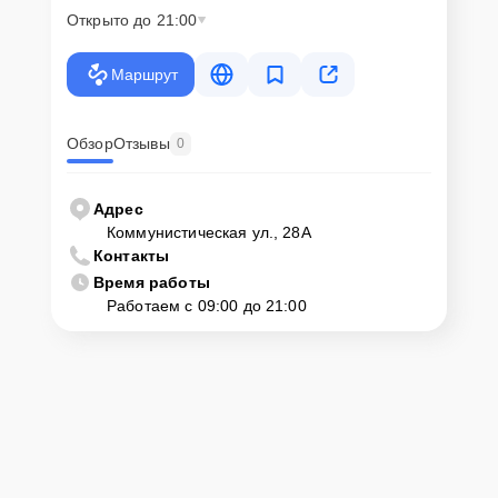
Открыто до 21:00
Если у клиента нет времени или возможности для перемещения
крупногабаритной техники, он может заказать курьерскую
Маршрут
доставку или услугу выезда мастера. Специалист приедет в
удобное место и время, проведет тщательную диагностику и при
наличии оборудования осуществит оперативный ремонт.
Обзор
Отзывы
0
Как приехать в сервисный
центр
Адрес
Коммунистическая ул., 28А
Контакты
Клиент может самостоятельно привезти устройство на
диагностику и ремонт. Для этого нужно позвонить по телефону
Время работы
горячей линии или оставить заявку, согласовать удобное время и
Работаем с 09:00 до 21:00
подъехать по адресу: г. Новороссийск, Коммунистическая ул., 28А.
Ответственность за
технику
Сервисный центр Service-Zenit несет полную ответственность за
сохранность техники и безопасность личных данных на
ремонтируемых устройствах клиентов, в соответствии с