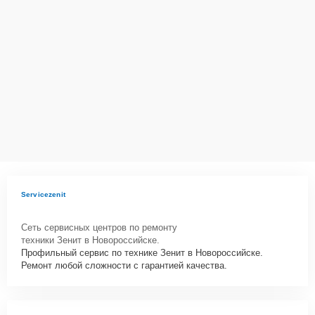
действующим законодательством Российской Федерации.
Как начать ремонт
Для запуска процесса ремонта цифрового бинокля Зенит БСВ
16х40 нужно просто оставить
Заявку на сайте
или позвонить
телефону горячей линии: . Наши специалисты оперативно
проконсультируют по всем необходимым вопросам, запишут на
диагностику, подскажут с вариантами курьерской доставки или
оформят выезд мастера в удобное время и место.
Servicezenit
Сеть сервисных центров по ремонту
техники Зенит в Новороссийске.
Профильный сервис по технике Зенит в Новороссийске.
Ремонт любой сложности с гарантией качества.