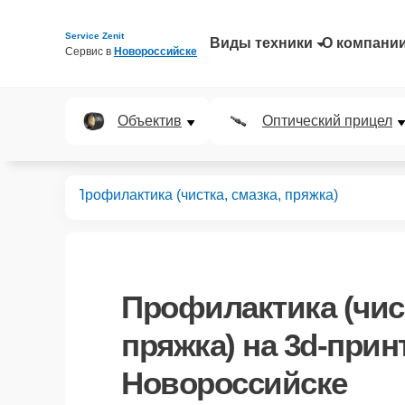
Service Zenit
Виды техники
О компани
Сервис в 
Новороссийске
Объектив
Оптический прицел
принтеров
Профилактика (чистка, смазка, пряжка)
Профилактика (чист
пряжка)
на 3d-прин
Новороссийске