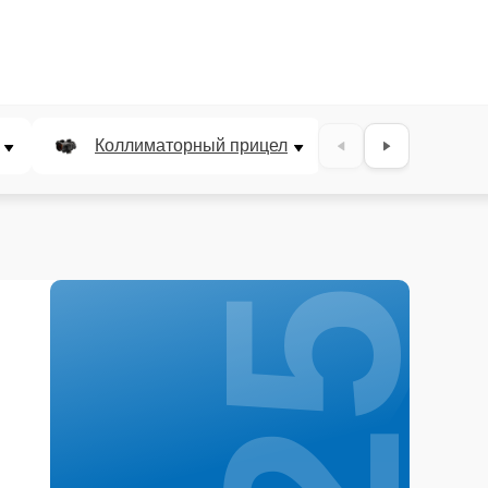
25%
Коллиматорный прицел
Панкратичес