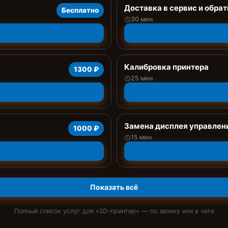
Доставка в сервис и обрат
Бесплатно
30 мин
Калибровка принтера
1300 ₽
25 мин
Замена дисплея управлен
1000 ₽
15 мин
Показать всё
Полный список услуг для «
3D-принтер
» — по звонку или в чате