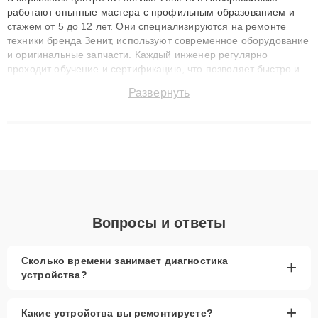
работают опытные мастера с профильным образованием и
стажем от 5 до 12 лет. Они специализируются на ремонте
техники бренда Зенит, используют современное оборудование
и оригинальные запчасти. Каждый инженер регулярно
проходит обучение и сертификацию, что позволяет быстро и
точноdiagnostikировать поломки и восстанавливать технику с
Развернуть
сохранением гарантии до 3 лет. Наши мастера решают
сложные случаи: от замены матриц и материнских плат до
ремонта после залития и восстановления данных. Благодаря
высокой квалификации и ответственному подходу клиенты
получают быстрый, качественный ремонт и понятные
объяснения по результатам диагностики.
Вопросы и ответы
Сколько времени занимает диагностика
+
устройства?
+
Какие устройства вы ремонтируете?